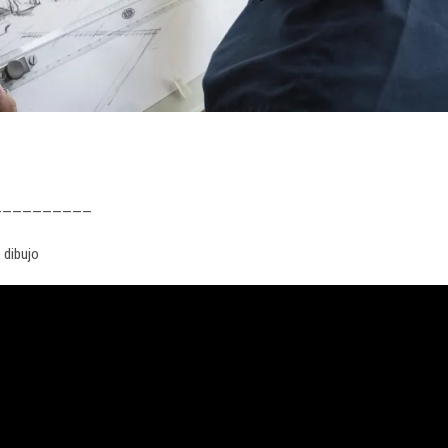
——————————
 dibujo